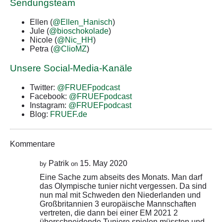
Sendungsteam
Ellen (
@Ellen_Hanisch
)
Jule (
@bioschokolade
)
Nicole (
@Nic_HH
)
Petra (
@ClioMZ
)
Unsere Social-Media-Kanäle
Twitter:
@FRUEFpodcast
Facebook:
@FRUEFpodcast
Instagram:
@FRUEFpodcast
Blog:
FRUEF.de
Kommentare
Patrik
15. May 2020
by
on
Eine Sache zum abseits des Monats. Man darf
das Olympische tunier nicht vergessen. Da sind
nun mal mit Schweden den Niederlanden und
Großbritannien 3 europäische Mannschaften
vertreten, die dann bei einer EM 2021 2
überschneidende Tuniere spielen müssten und