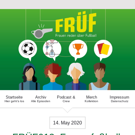
Startseite
Archiv
Podcast &
Merch
Impressum
Hier geht's los
Alle Episoden
Crew
Kollektion
Datenschutz
14. May 2020