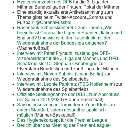
Hygienekonzepte des DFB
für die 3. Liga der
Männer, Bundesliga der Frauen, Pokal der Männer
Eine ständig aktualisierte Artikelsammlung zum
Thema gibts beim Twitter-Account „Corona und
Fußball“
@CoronaFussball
.
Rasenfunk-Schlusskonferenz zum Thema „Wie
beeinflusst Corona die Ligen in Spanien, Italien und
England? Und wie wird der Rasenfunk mit der
Wiederaufnahme der Bundesliga umgehen?“
(Männerfußball)
Interview mit Peter Frymuth, zuständiger DFB-
Vizepräsident für die 3. Liga der Männer, und DFB-
Schatzmeister Dr. Stephan Osnabrügge
zur
Flyeralarm Bundesliga und zur 3. Liga der Männer
Interview mit Neven Subotic (Union Berlin)
zur
Wiederaufnahme des Spielbetriebs
Interview mit Leonie Pankratz (TSG Hoffenheim)
zur
Wiederaufnahme des Spielbetriebs
Offizielle Stellungnahme der DBBL zum Abschluss
der Saison 2019/2020
(Frauen-Basketball)
Saisonfortsetzung in Turnierform: Zehn Klubs an
einem Standort, sofern gesundheitspolitisch
möglich
(Männer-Basketball)
Das Hygienekonzept für die Premier League
Bericht über das Meeting der Premier-League-