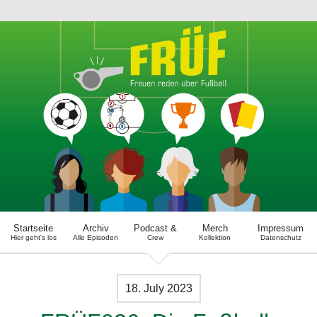
Startseite
Archiv
Podcast &
Merch
Impressum
Hier geht's los
Alle Episoden
Crew
Kollektion
Datenschutz
18. July 2023