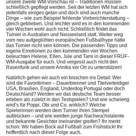
unsere zweite WM-Vorschau ist – Traditionen müssen
schließlich gepflegt werden. Seit der letzten WM hat sich
jedenfalls einiges getan und doch sind auch manche
Dinge – wie zum Beispiel fehlende Vorberichterstattung –
gleich geblieben. Und leichter wird es in den kommenden
vier Wochen wohl auch nicht: Schließlich findet das
Turnier in Australien und Neuseeland statt. Weiter weg
vom neu aufgeglühten europäischen Fußballhype hätte
das Turnier nicht sein können. Die passenden Tipps und
eigene Emotionen zu den kommenden vier Wochen
beleuchten Helene, Ellen, Jule und Tami in dieser FRÜF-
WM-Ausgabe für euch. Und vergesst auch nicht den
Rasenfunk und unsere Annika vor Ort zu unterstützen!
Natürlich gehen wir auch ein bisschen ins Detail: Wer
sind die Favoritinnen – Dauerbrenner und Titelverteidiger
USA, Brasilien, England, Underdog Portugal oder doch
Deutschland? Werden wir das deutsche Team besser
erleben als zuletzt in den Testspielen? Und wie schwierig
wird’s für Poppi, Obi und Co. wirklich? Welche
Spielerinnen werden dem Turnier ihren Stempel
aufdrücken – und wie werden junge Nachwuchstalente
und bekannte Gesichter ineinander greifen? Ihr merkt
schon: Wir haben Bock auf Fußball zum Frühstück! Ihr
hoffentlich nach dieser Folge auch.