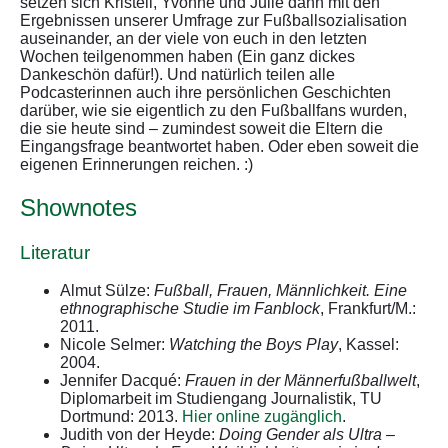
setzen sich Kristell, Yvonne und Julie dann mit den
Ergebnissen unserer Umfrage zur Fußballsozialisation
auseinander, an der viele von euch in den letzten
Wochen teilgenommen haben (Ein ganz dickes
Dankeschön dafür!). Und natürlich teilen alle
Podcasterinnen auch ihre persönlichen Geschichten
darüber, wie sie eigentlich zu den Fußballfans wurden,
die sie heute sind – zumindest soweit die Eltern die
Eingangsfrage beantwortet haben. Oder eben soweit die
eigenen Erinnerungen reichen. :)
Shownotes
Literatur
Almut Sülze:
Fußball, Frauen, Männlichkeit. Eine
ethnographische Studie im Fanblock
, Frankfurt/M.:
2011.
Nicole Selmer:
Watching the Boys Play
, Kassel:
2004.
Jennifer Dacqué:
Frauen in der Männerfußballwelt
,
Diplomarbeit im Studiengang Journalistik, TU
Dortmund: 2013.
Hier online zugänglich
.
Judith von der Heyde:
Doing Gender als Ultra –