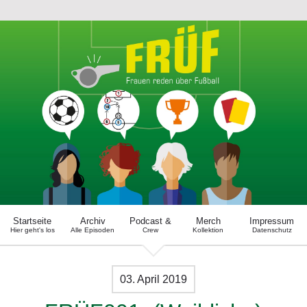
Startseite
Archiv
Podcast &
Merch
Impressum
Hier geht's los
Alle Episoden
Crew
Kollektion
Datenschutz
03. April 2019