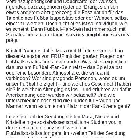
Vereinszugehörigkeit und Dauerkarte; der Wunsch,
irgendwo dazuzugehören (oder der Drang, sich von
etwas anderem abzugrenzen); die Faszination für das
Talent eines Fußballsuperstars oder der Wunsch, selbst
eine*r zu werden. Doch nicht alles ist so individuell, wie
es scheint. Denn Fußball-Fan-Sein hat immer auch mit
Sozialisation zu tun: damit, was uns umgibt und was uns
prägt.
Kristell, Yvonne, Julie, Mara und Nicole setzen sich in
dieser Ausgabe von FRÜF mit den großen Fragen der
Fußballsozialisation auseinander: Was ist es eigentlich,
das uns am Fußball-Fan-Sein reizt – das Spiel selbst
oder eine besondere Atmosphäre, die wir damit
verbinden? Wer sind prägende Personen, wenn es um
unser Fußballherz geht – und welches Geschlecht haben
sie? In welchem Alter ging es los – und erfuhren wir dafür
Anerkennung oder wurden wir belächelt? Und wie
unterschiedlich hoch sind die Hürden für Frauen und
Männer, wenn es um einen Platz in der Fan-Szene geht?
Im ersten Teil der Sendung stellen Mara, Nicole und
Kristell einige sozialwissenschaftliche Studien vor, in
denen es um die spezifisch weibliche
Fußballsozialisation geht. Im zweiten Teil der Sendung